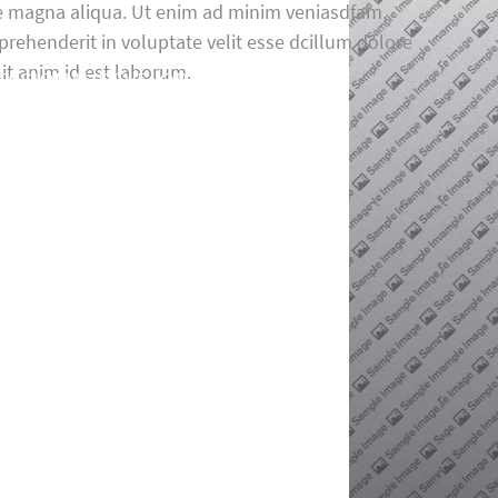
ore magna aliqua. Ut enim ad minim veniasdfam,
prehenderit in voluptate velit esse dcillum dolore
lit anim id est laborum.
ESSIONAL DEVELOPMENT
ABOUT
CONTACT